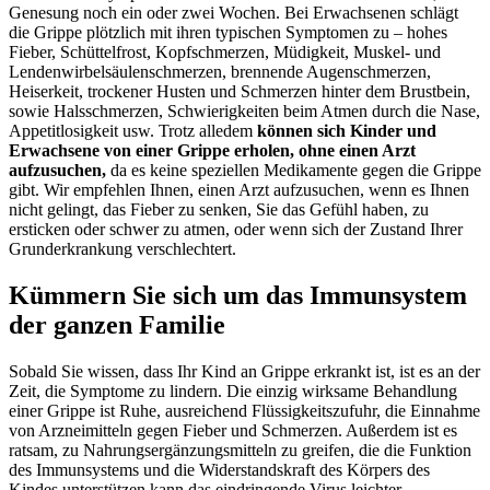
Genesung noch ein oder zwei Wochen. Bei Erwachsenen schlägt
die Grippe plötzlich mit ihren typischen Symptomen zu – hohes
Fieber, Schüttelfrost, Kopfschmerzen, Müdigkeit, Muskel- und
Lendenwirbelsäulenschmerzen, brennende Augenschmerzen,
Heiserkeit, trockener Husten und Schmerzen hinter dem Brustbein,
sowie Halsschmerzen, Schwierigkeiten beim Atmen durch die Nase,
Appetitlosigkeit usw. Trotz alledem
können sich Kinder und
Erwachsene von einer Grippe erholen, ohne einen Arzt
aufzusuchen,
da es keine speziellen Medikamente gegen die Grippe
gibt. Wir empfehlen Ihnen, einen Arzt aufzusuchen, wenn es Ihnen
nicht gelingt, das Fieber zu senken, Sie das Gefühl haben, zu
ersticken oder schwer zu atmen, oder wenn sich der Zustand Ihrer
Grunderkrankung verschlechtert.
Kümmern Sie sich um das Immunsystem
der ganzen Familie
Sobald Sie wissen, dass Ihr Kind an Grippe erkrankt ist, ist es an der
Zeit, die Symptome zu lindern. Die einzig wirksame Behandlung
einer Grippe ist Ruhe, ausreichend Flüssigkeitszufuhr, die Einnahme
von Arzneimitteln gegen Fieber und Schmerzen. Außerdem ist es
ratsam, zu Nahrungsergänzungsmitteln zu greifen, die die Funktion
des Immunsystems und die Widerstandskraft des Körpers des
Kindes unterstützen kann das eindringende Virus leichter